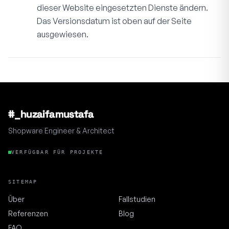
dieser Website eingesetzten Dienste ändern.
Das Versionsdatum ist oben auf der Seite
ausgewiesen.
#_huzaifamustafa
Shopware Engineer & Architect
VERFÜGBAR FÜR PROJEKTE
SITEMAP
Über
Fallstudien
Referenzen
Blog
FAQ