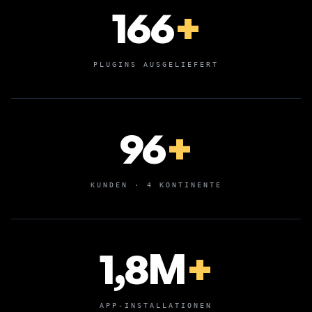
166
+
PLUGINS AUSGELIEFERT
96
+
KUNDEN · 4 KONTINENTE
1,8M
+
APP-INSTALLATIONEN