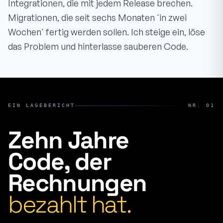
Integrationen, die mit jedem Release brechen.
Migrationen, die seit sechs Monaten 'in zwei
Wochen' fertig werden sollen. Ich steige ein, löse
das Problem und hinterlasse sauberen Code.
EIN LAGEBERICHT
NR. 01
Zehn Jahre
Code, der
Rechnungen
bezahlt hat.