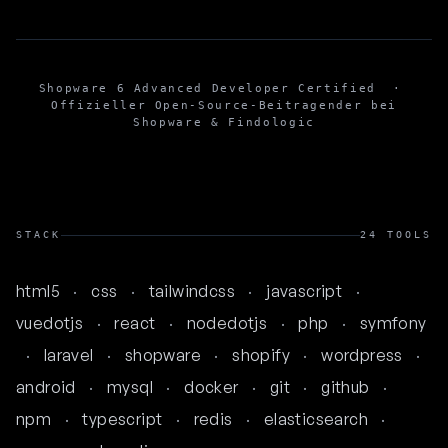
Shopware 6 Advanced Developer Certified
·
Offizieller Open-Source-Beitragender bei
Shopware & Findologic
STACK
24 TOOLS
html5
·
css
·
tailwindcss
·
javascript
·
vuedotjs
·
react
·
nodedotjs
·
php
·
symfony
·
laravel
·
shopware
·
shopify
·
wordpress
·
android
·
mysql
·
docker
·
git
·
github
·
npm
·
typescript
·
redis
·
elasticsearch
·