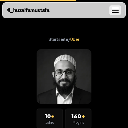
#_huzaifamustafa
Open
Startseite
/
Über
10
+
160
+
Jahre
Plugins