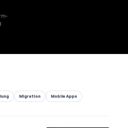
orm-
d
lung
Migration
Mobile Apps