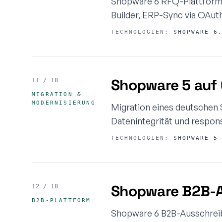
Shopware 6 RFQ-Plattform f
Builder, ERP-Sync via OAut
TECHNOLOGIEN:
SHOPWARE 6.
Shopware 5 auf 6
11 / 18
MIGRATION &
MODERNISIERUNG
Migration eines deutschen 
Datenintegrität und respon
TECHNOLOGIEN:
SHOPWARE 5 
Shopware B2B-Au
12 / 18
B2B-PLATTFORM
Shopware 6 B2B-Ausschreib