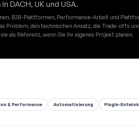
n in DACH, UK und USA.
onen, B2B-Plattformen, Performance-Arbeit und Plattf
das Problem, den technischen Ansatz, die Trade-offs un
ie als Referenz, wenn Sie Ihr eigenes Projekt planen.
ion & Performance
Automatisierung
Plugin-Entwick