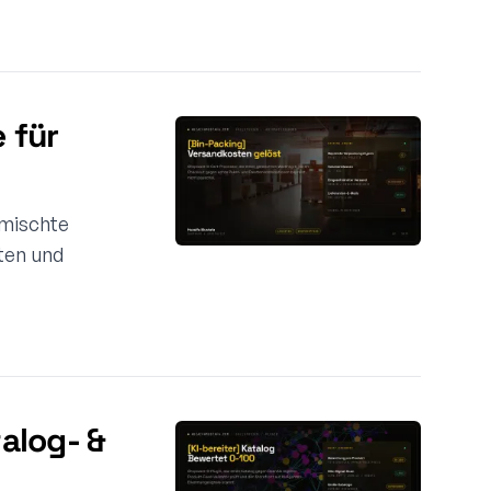
 für
emischte
ten und
alog- &