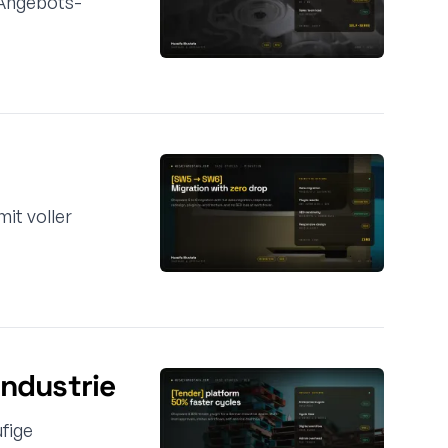
 Angebots-
it voller
ndustrie
fige