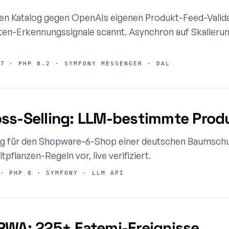
en Katalog gegen OpenAIs eigenen Produkt-Feed-Valida
ten-Erkennungssignale scannt. Asynchron auf Skalierun
7 · PHP 8.2 · SYMFONY MESSENGER · DAL
ss-Selling: LLM-bestimmte Prod
ing für den Shopware-6-Shop einer deutschen Baumschu
pflanzen-Regeln vor, live verifiziert.
· PHP 8 · SYMFONY · LLM API
PWA: 225+ Fatemi-Ereignisse