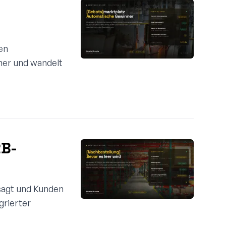
en
ner und wandelt
2B-
sagt und Kunden
grierter