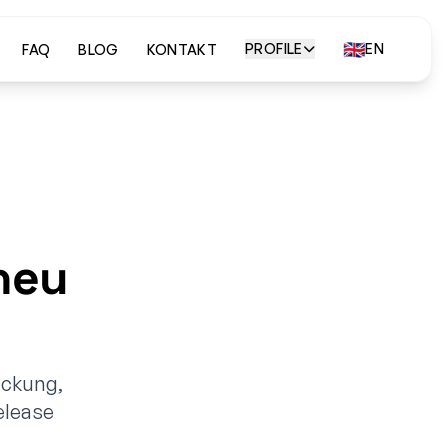
🇬🇧
PROFILE
EN
FAQ
BLOG
KONTAKT
neu
eckung,
elease