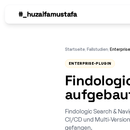
#_huzaifamustafa
Startseite
/
Fallstudien
/
Enterpris
ENTERPRISE-PLUGIN
Findologi
aufgebau
Findologic Search & Nav
CI/CD und Multi-Versio
gefangen.