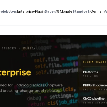
rojekttyp:
Enterprise-Plugin
Dauer:
18 Monate
Standort:
Germany
V