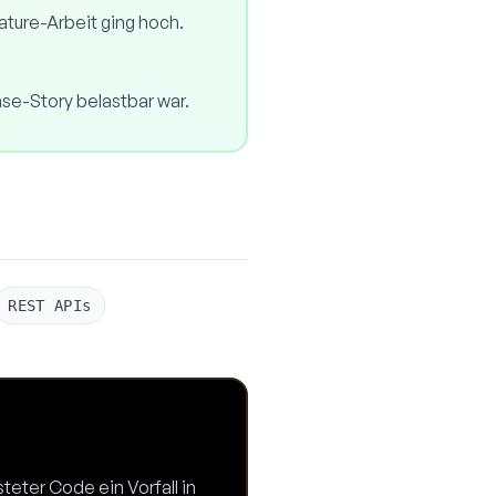
ature-Arbeit ging hoch.
se-Story belastbar war.
REST APIs
teter Code ein Vorfall in