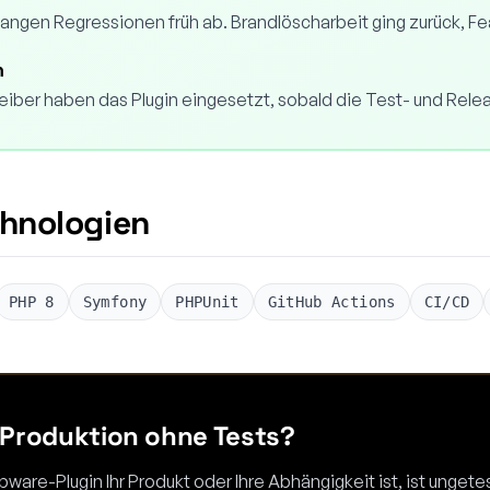
angen Regressionen früh ab. Brandlöscharbeit ging zurück, Fe
n
ber haben das Plugin eingesetzt, sobald die Test- und Relea
hnologien
PHP 8
Symfony
PHPUnit
GitHub Actions
CI/CD
n Produktion ohne Tests?
are-Plugin Ihr Produkt oder Ihre Abhängigkeit ist, ist ungetes