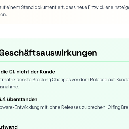
auf einem Stand dokumentiert, dass neue Entwickler einstei
gen.
 Geschäftsauswirkungen
die CI, nicht der Kunde
stmatrix deckte Breaking Changes vor dem Release auf. Kund
Ausnahme.
6.4 überstanden
pware-Entwicklung mit, ohne Releases zu brechen. CI fing Br
aufwand