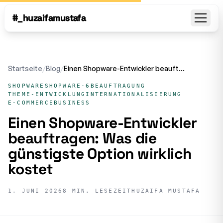
#_huzaifamustafa
Open
Startseite
/
Blog
/
Einen Shopware-Entwickler beauftragen: Was die günstigste Option wirklich kostet
SHOPWARE
SHOPWARE-6
BEAUFTRAGUNG
THEME-ENTWICKLUNG
INTERNATIONALISIERUNG
E-COMMERCE
BUSINESS
Einen Shopware-Entwickler
beauftragen: Was die
günstigste Option wirklich
kostet
1. JUNI 2026
8 MIN. LESEZEIT
HUZAIFA MUSTAFA